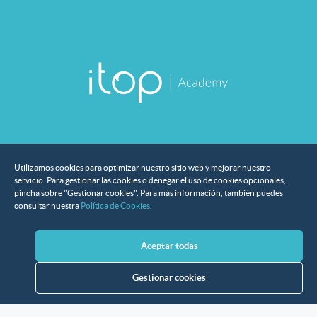
Utilizamos cookies para optimizar nuestro sitio web y mejorar nuestro
servicio. Para gestionar las cookies o denegar el uso de cookies opcionales,
pincha sobre "Gestionar cookies". Para más información, también puedes
Instituciones que han confiado en nosotros
consultar nuestra
Política de Cookies
.
Aceptar todas
Gestionar cookies
© 2026 Itop Consulting. Todos los derechos reservados.
Aviso legal
Política de privacidad
Política de cookies