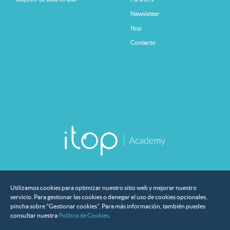
Newsletter
Itop
Contacto
Utilizamos cookies para optimizar nuestro sitio web y mejorar nuestro
servicio. Para gestionar las cookies o denegar el uso de cookies opcionales,
pincha sobre "Gestionar cookies". Para más información, también puedes
consultar nuestra
Política de Cookies
.