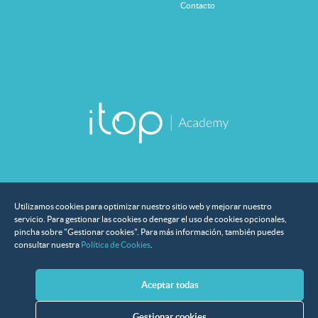
Contacto
Utilizamos cookies para optimizar nuestro sitio web y mejorar nuestro
servicio. Para gestionar las cookies o denegar el uso de cookies opcionales,
pincha sobre "Gestionar cookies". Para más información, también puedes
Instituciones que han confiado en nosotros
consultar nuestra
Política de Cookies
.
Aceptar todas
Gestionar cookies