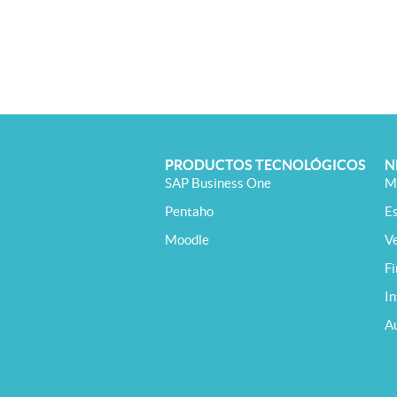
PRODUCTOS TECNOLÓGICOS
N
SAP Business One
M
Pentaho
E
Moodle
V
F
In
A