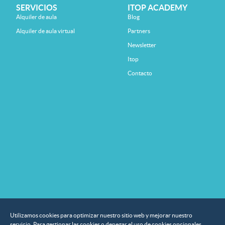
SERVICIOS
ITOP ACADEMY
Alquiler de aula
Blog
Alquiler de aula virtual
Partners
Newsletter
Itop
Contacto
Utilizamos cookies para optimizar nuestro sitio web y mejorar nuestro
servicio. Para gestionar las cookies o denegar el uso de cookies opcionales,