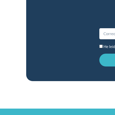
He leí