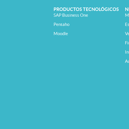
PRODUCTOS TECNOLÓGICOS
N
SAP Business One
M
Pentaho
E
Moodle
V
F
In
A