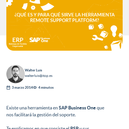
Walter Luis
walterluis@itop.es
3 marzo 2014
4 minutos
Existe una herramienta en
SAP Business One
que
nos facilitará la gestión del soporte.
Te explicamos en que consiste el
RSP
y sus