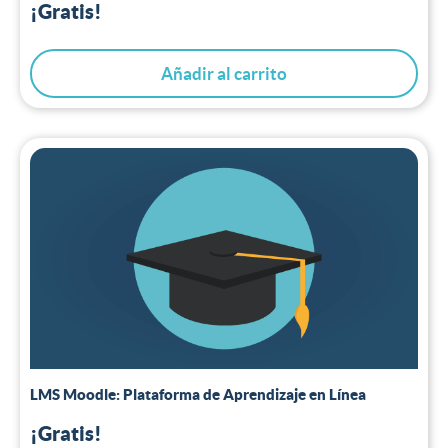
¡Gratis!
con
5.00
de 5
Añadir al carrito
LMS Moodle: Plataforma de Aprendizaje en Línea
¡Gratis!