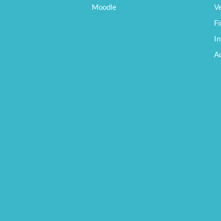
Moodle
V
F
In
A