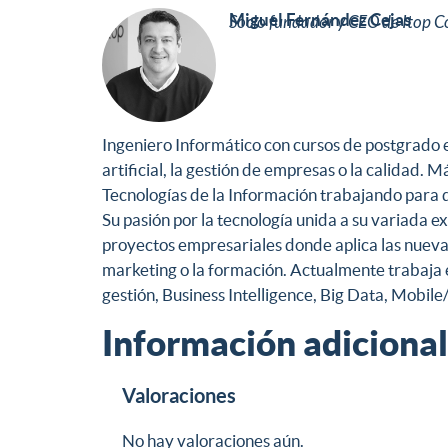
Miguel Fernández Cejas
Socio fundador y CEO de Itop C
Ingeniero Informático con cursos de postgrado e
artificial, la gestión de empresas o la calidad.
Tecnologías de la Información trabajando para d
Su pasión por la tecnología unida a su variada ex
proyectos empresariales donde aplica las nuevas 
marketing o la formación. Actualmente trabaja 
gestión, Business Intelligence, Big Data, Mobile
Información adicional
Valoraciones
No hay valoraciones aún.