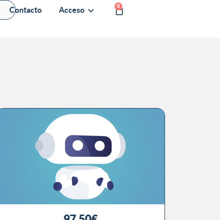
0
Contacto
Acceso
97,50
€