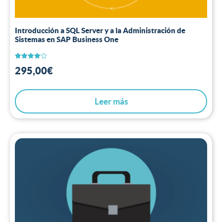
Introducción a SQL Server y a la Administración de
Sistemas en SAP Business One
Valorado
295,00
€
con
4.00
de 5
Leer más