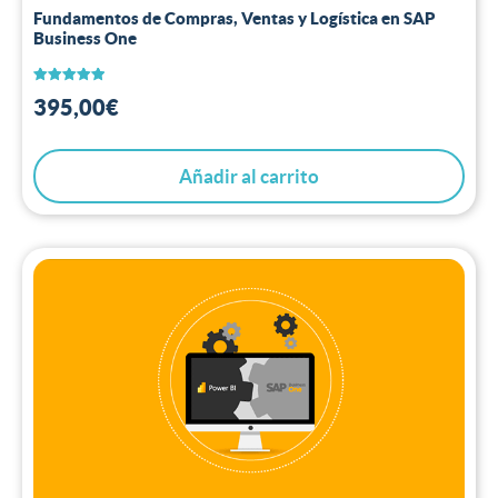
Fundamentos de Compras, Ventas y Logística en SAP
Business One
Valorado
395,00
€
con
5.00
de 5
Añadir al carrito