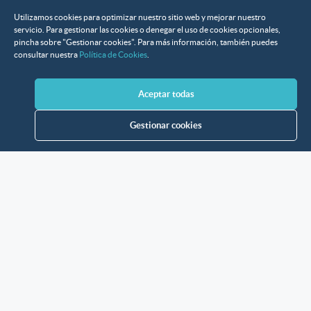
Utilizamos cookies para optimizar nuestro sitio web y mejorar nuestro
servicio. Para gestionar las cookies o denegar el uso de cookies opcionales,
pincha sobre "Gestionar cookies". Para más información, también puedes
consultar nuestra
Política de Cookies
.
Aceptar todas
Gestionar cookies
Instituciones que han confiado en nosotros