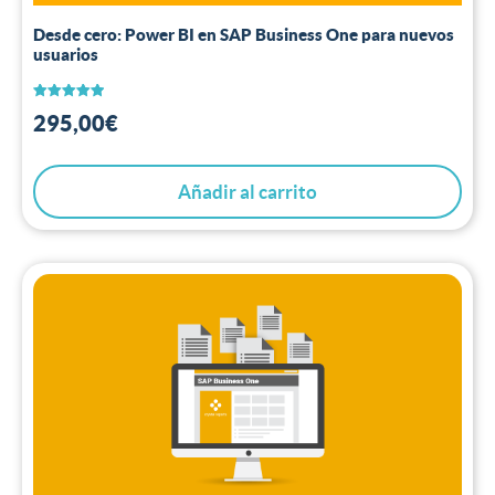
Desde cero: Power BI en SAP Business One para nuevos
usuarios
Valorado
295,00
€
con
5.00
de 5
Añadir al carrito