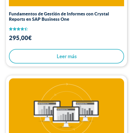
Fundamentos de Gestión de Informes con Crystal
Reports en SAP Business One
Valorado
295,00
€
con
4.50
de 5
Leer más