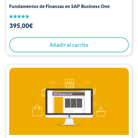
Fundamentos de Finanzas en SAP Business One
Valorado
395,00
€
con
5.00
de 5
Añadir al carrito