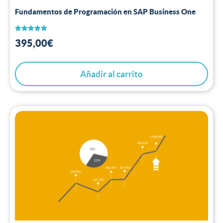
Fundamentos de Programación en SAP Business One
Valorado
395,00
€
con
5.00
de 5
Añadir al carrito